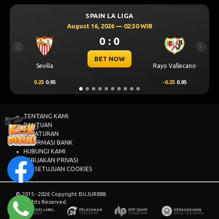
SPAIN LA LIGA
August 16, 2026 — 02:30 WIB
0 : 0
Previous
Next
BET NOW
Sevilla
Rayo Vallecano
0.25
0.95
-0.25
0.95
TENTANG KAMI
BANTUAN
PERATURAN
INFORMASI BANK
HUBUNGI KAMI
KEBIJAKAN PRIVASI
PERSETUJUAN COOKIES
© 2015 - 2026 Copyright BUJUR888.
All Rights Reserved.