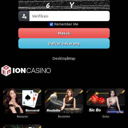
Remember Me
Masuk
Daftar Sekarang
Desktop
Wap
Baccarat
Roulette
Sicbo